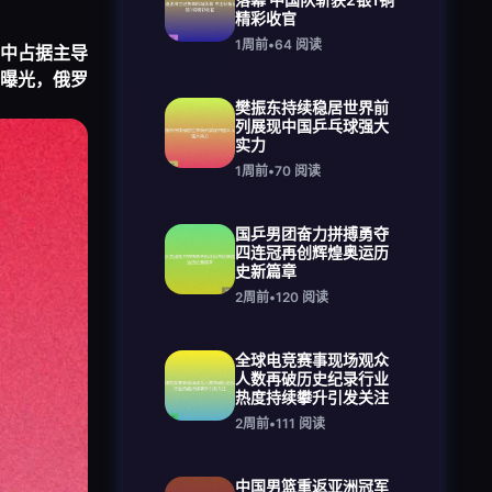
精彩收官
1周前
•
64
阅读
中占据主导
曝光，俄罗
樊振东持续稳居世界前
列展现中国乒乓球强大
实力
1周前
•
70
阅读
国乒男团奋力拼搏勇夺
四连冠再创辉煌奥运历
史新篇章
2周前
•
120
阅读
全球电竞赛事现场观众
人数再破历史纪录行业
热度持续攀升引发关注
2周前
•
111
阅读
中国男篮重返亚洲冠军