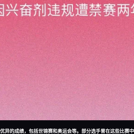
优异的成绩，包括世锦赛和奥运会等。部分选手曾在这些比赛中